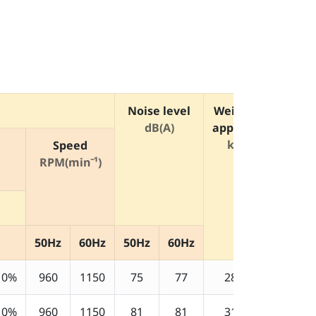
Noise level
Weight
dB(A)
approx.
kg
Speed
RPM(min⁻¹)
50Hz
60Hz
50Hz
60Hz
10%
960
1150
75
77
280
10%
960
1150
81
81
312