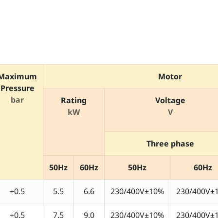
Maximum
Motor
Pressure
bar
Rating
Voltage
kW
V
Three phase
50Hz
60Hz
50Hz
60Hz
+0.5
5.5
6.6
230/400V±10%
230/400V±
+0.5
7.5
9.0
230/400V±10%
230/400V±