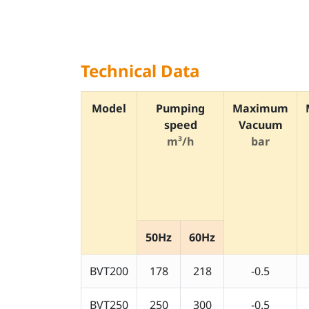
Technical Data
Model
Pumping
Maximum
speed
Vacuum
m³/h
bar
50Hz
60Hz
BVT200
178
218
-0.5
BVT250
250
300
-0.5